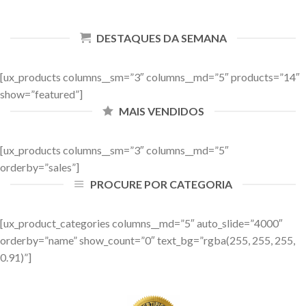
DESTAQUES DA SEMANA
[ux_products columns__sm=”3″ columns__md=”5″ products=”14″
show=”featured”]
MAIS VENDIDOS
[ux_products columns__sm=”3″ columns__md=”5″
orderby=”sales”]
PROCURE POR CATEGORIA
[ux_product_categories columns__md=”5″ auto_slide=”4000″
orderby=”name” show_count=”0″ text_bg=”rgba(255, 255, 255,
0.91)”]